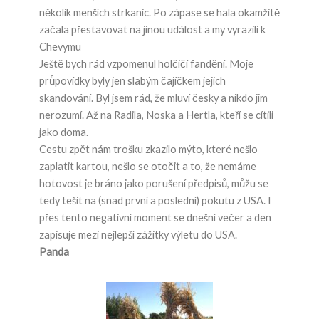
několik menších strkanic. Po zápase se hala okamžitě
začala přestavovat na jinou událost a my vyrazili k
Chevymu
Ještě bych rád vzpomenul holčičí fandění. Moje
průpovídky byly jen slabým čajíčkem jejich
skandování. Byl jsem rád, že mluví česky a nikdo jim
nerozumí. Až na Radila, Noska a Hertla, kteří se cítili
jako doma.
Cestu zpět nám trošku zkazilo mýto, které nešlo
zaplatit kartou, nešlo se otočit a to, že nemáme
hotovost je bráno jako porušení předpisů, můžu se
tedy tešit na (snad první a poslední) pokutu z USA. I
přes tento negativní moment se dnešní večer a den
zapisuje mezi nejlepší zážitky výletu do USA.
Panda