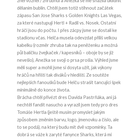
znervózněl / zhrubnul a Anežka se mě snažila uklidnit
dělaním bublin. Chtěl jsem totiž stihnout začátek
zápasu San Jose Sharks s Golden Knights Las Vegas,
za které nastupují Hertl + Radil vs. Nosek. Ostatní
hráči jsou do počtu. I přes zácpy jsme se dostali ke
stadionu včas. Helča musela odevzdat příliš velkou
kabelku (rozměr zhruba tak na peněženku a možná
půl balíčku žvejkaček / kapesníků – oboje by se již
nevešlo), Anežka se svojí o prsa prošla. Výhled jsme
měli super a mohli jsme si dosyta užít, jak výkony
hráčů na hřišti tak diváků v hledišti. Ze soutěže
nejlepších fanoušků bude Helču strašit tancující špek
minimálně do konce života.
Brácha chtěl přivézt dres Davida Pastrňáka, ani já
nechtěl fandit nasucho a vyrazil jsem tedy pro dres
Tomáše Hertla (ještě musím promyslet jakým
způsobem změním barvu, logo, jmenovku a číslo, ale
to se podá), na který budu mít dvě vzpomínky. Ta
dobrá se váže k zaryté fanynce Sharks, která mi