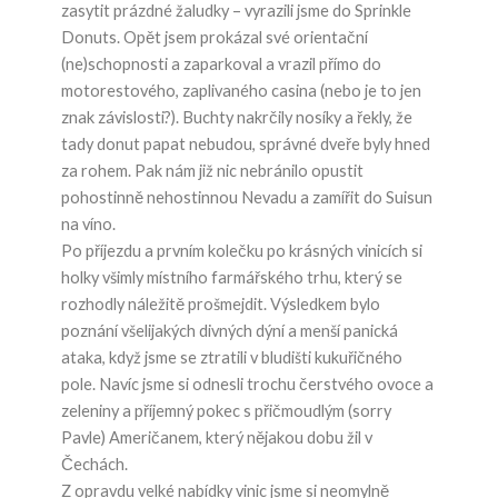
zasytit prázdné žaludky – vyrazili jsme do Sprinkle
Donuts. Opět jsem prokázal své orientační
(ne)schopnosti a zaparkoval a vrazil přímo do
motorestového, zaplivaného casina (nebo je to jen
znak závislosti?). Buchty nakrčily nosíky a řekly, že
tady donut papat nebudou, správné dveře byly hned
za rohem. Pak nám již nic nebránilo opustit
pohostinně nehostinnou Nevadu a zamířit do Suisun
na víno.
Po příjezdu a prvním kolečku po krásných vinicích si
holky všimly místního farmářského trhu, který se
rozhodly náležitě prošmejdit. Výsledkem bylo
poznání všelijakých divných dýní a menší panická
ataka, když jsme se ztratili v bludišti kukuřičného
pole. Navíc jsme si odnesli trochu čerstvého ovoce a
zeleniny a příjemný pokec s přičmoudlým (sorry
Pavle) Američanem, který nějakou dobu žil v
Čechách.
Z opravdu velké nabídky vinic jsme si neomylně