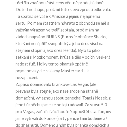
ušetřila značnou část ceny včetně prodejní daně.
Doteď nechápu, proč mi tuto slevu zprostředkovala.
Ta špatná se váže k Anežce a jejímu nejapnému
žertu. Po mém šťastném návratu z obchodu se mě s
vážným výrazem ve tváři zeptala, proč mám na
zádech napsáno BURNS (Burns je obránce Sharks,
který mi neni přiliš sympatický a jeho dres visel na
stejném stojanu jako dres Hertla). Bylo to jako
setkání s Mozkomorem, hrůza a děs v očích, veškerá
radost fuč. Holky tento okamžik zpětně
pojmenovaly dle reklamy Mastercard – k
nezaplacení.
Zápasu dominovalo brankově Las Vegas (ale
převaha byla stejně jako naše srdce na straně
domácích), výraznou stopu zanechal Tomáš Nosek, z
jehož úspěchu jsme se potají radovali. Za stavu 5:0
pro Vegas, začali diváci houfně opouštět stadion, my
jsme vytrvali do konce (za ty peníze tam budeme až
do zhasnutí). Odměnou nám byla branka domácích a