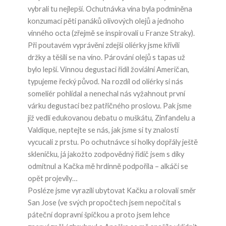
vybrali tu nejlepší. Ochutnávka vína byla podmíněna
konzumací pěti panáků olivových olejů a jednoho
vinného octa (zřejmě se inspirovali u Franze Straky).
Při poutavém vyprávění zdejší oliérky jsme křivili
držky a těšili se na víno. Párování olejů s tapas už
bylo lepší. Vinnou degustaci řídil žoviální Američan,
typujeme řecký původ. Na rozdíl od oliérky si nás
someliér pohlídal a nenechal nás vyžahnout první
várku degustaci bez patřičného proslovu. Pak jsme
již vedli edukovanou debatu o muškátu, Zinfandelu a
Valdique, neptejte se nás, jak jsme si ty znalosti
vycucali z prstu. Po ochutnávce si holky dopřály ještě
skleničku, já jakožto zodpovědný řidič jsem s díky
odmítnul a Kačka mě hrdinně podpořila – alkáči se
opět projevily…
Posléze jsme vyrazili ubytovat Kačku a rolovali směr
San Jose (ve svých propočtech jsem nepočítal s
páteční dopravní špičkou a proto jsem lehce