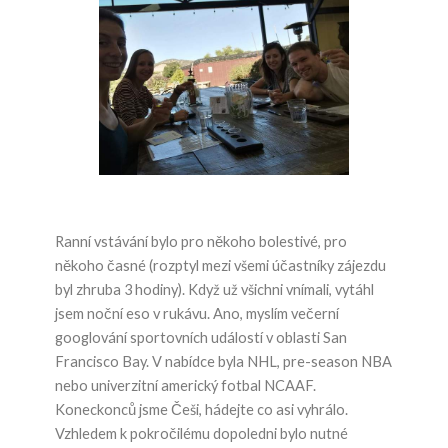
Ranní vstávání bylo pro někoho bolestivé, pro
někoho časné (rozptyl mezi všemi účastníky zájezdu
byl zhruba 3 hodiny). Když už všichni vnímali, vytáhl
jsem noční eso v rukávu. Ano, myslím večerní
googlování sportovních událostí v oblasti San
Francisco Bay. V nabídce byla NHL, pre-season NBA
nebo univerzitní americký fotbal NCAAF.
Koneckonců jsme Češi, hádejte co asi vyhrálo.
Vzhledem k pokročilému dopoledni bylo nutné