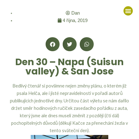
Přeskočit
Me
na
Dan
obsah
4 října, 2019
Den 30 – Napa (Suisun
valley) & San Jose
Bedlivý čtenář si povšimne nejen změny plánu, o kterém již
psala Helča, ale i jisté nepravidelnosti v pořadí autorů
publikujících jednotlivé dny. Určitou část výletu se nám dařilo
držet směr hodinových ručiček zasedacího pořádku z auta,
který jsme ale dnes museli změnit z později (čti dál)
pochopitelných důvodů (děkuji Kačce za přenechání žezla v
tento sváteční den).