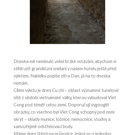
Dneska mě neminulo velmi brzké vstávání, abychom si
stihli užít grandiózní snídani v našem hotelu ještě před
výletem. Nabídku popíše zítra Dan, já na to dneska
nemám.
Cílem výletu je dnes Cu chi – oblast významné tunelové
sítě z období vietnamské války, kterou vybudoval Viet
Cong pod téměř celou zemí. Doporučuji vygooglit
obrázky, co všechno byl Viet Cong schopný pod zemí
skrýt – sklady munice, ložnice, nemocnice, studny a
samozřejmě odstřelovací body.
Máme dnes štěstí na průvodce, jedná se o jednoho