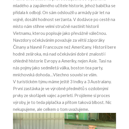
mladého a zapáleného učitele historie, jehož babička se
přidala k odboji. On sám odsloužil u armády pár let na
vojně, dosáhl hodnost seržanta. V dodávce po cestě na
místo nám stihne velmi stručně nastínit historii
Vietnamu, kterou popisuje jako převážně válečnou.
Navzdory očekáváním považuje za větší záporáky
Čínany a hlavně Francouze než Američany. Historii bere
hodně zeširoka, má nad očekávání dobré znalosti i
ohledně historie Evropy a Ameriky, nejen Asie. Tasí na
nás pojmy jako sedmiletá válka, boston tea party,
mnichovská dohoda…Všechno souvisí se vším.
V turistickém týmu máme ještě 3 Indky a 3 Australany.
První zastávka je ve výrobně předmětů s ozdobnými
prvky ze skořápek vajec a perleti. Projdeme si proces
výroby, je to teda piplačka a přitom taková blbost. Nic
nekupujeme, ale celkem o tom uvažujeme.