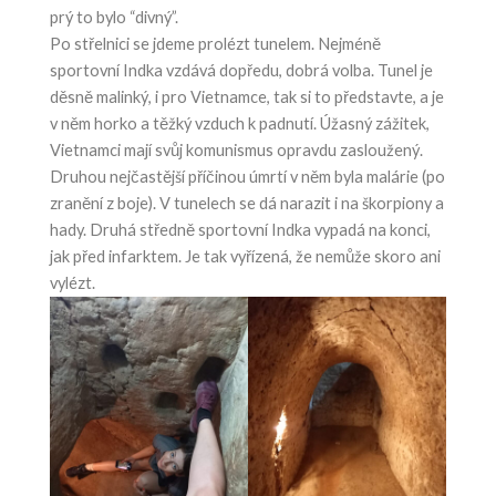
prý to bylo “divný”.
Po střelnici se jdeme prolézt tunelem. Nejméně
sportovní Indka vzdává dopředu, dobrá volba. Tunel je
děsně malinký, i pro Vietnamce, tak si to představte, a je
v něm horko a těžký vzduch k padnutí. Úžasný zážitek,
Vietnamci mají svůj komunismus opravdu zasloužený.
Druhou nejčastější příčinou úmrtí v něm byla malárie (po
zranění z boje). V tunelech se dá narazit i na škorpiony a
hady. Druhá středně sportovní Indka vypadá na konci,
jak před infarktem. Je tak vyřízená, že nemůže skoro ani
vylézt.