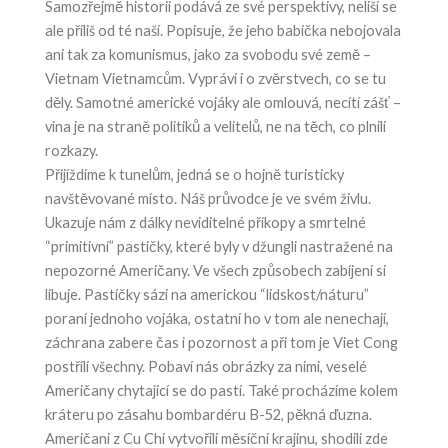
Samozřejmě historii podává ze své perspektivy, neliší se
ale příliš od té naší. Popisuje, že jeho babička nebojovala
ani tak za komunismus, jako za svobodu své země –
Vietnam Vietnamcům. Vypráví i o zvěrstvech, co se tu
děly. Samotné americké vojáky ale omlouvá, necítí zášť –
vina je na straně politiků a velitelů, ne na těch, co plnili
rozkazy.
Přijíždíme k tunelům, jedná se o hojně turisticky
navštěvované místo. Náš průvodce je ve svém živlu.
Ukazuje nám z dálky neviditelné příkopy a smrtelné
“primitivní” pastičky, které byly v džungli nastražené na
nepozorné Američany. Ve všech způsobech zabíjení si
libuje. Pastičky sází na americkou “lidskost/náturu”
poraní jednoho vojáka, ostatní ho v tom ale nenechají,
záchrana zabere čas i pozornost a při tom je Viet Cong
postřílí všechny. Pobaví nás obrázky za nimi, veselé
Američany chytající se do pastí. Také procházíme kolem
kráteru po zásahu bombardéru B-52, pěkná ďuzna.
Američani z Cu Chi vytvořili měsíční krajinu, shodili zde