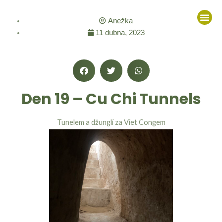
Přeskočit
Me
na
Anežka
obsah
11 dubna, 2023
Den 19 – Cu Chi Tunnels
Tunelem a džunglí za Viet Congem