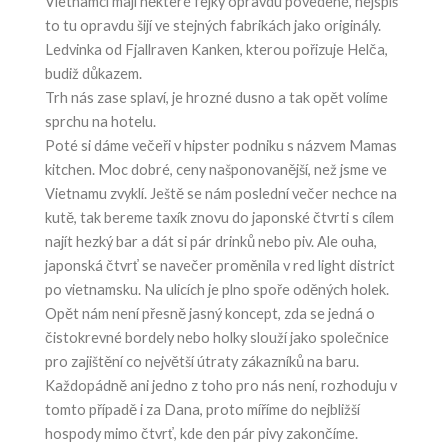
Vietnamci mají některé fejky opravdu povedené, nejspíš
to tu opravdu šijí ve stejných fabrikách jako originály.
Ledvinka od Fjallraven Kanken, kterou pořizuje Helča,
budiž důkazem.
Trh nás zase splaví, je hrozné dusno a tak opět volíme
sprchu na hotelu.
Poté si dáme večeři v hipster podniku s názvem Mamas
kitchen. Moc dobré, ceny našponovanější, než jsme ve
Vietnamu zvyklí. Ještě se nám poslední večer nechce na
kutě, tak bereme taxík znovu do japonské čtvrti s cílem
najít hezký bar a dát si pár drinků nebo piv. Ale ouha,
japonská čtvrť se navečer proměnila v red light district
po vietnamsku. Na ulicích je plno spoře oděných holek.
Opět nám není přesně jasný koncept, zda se jedná o
čistokrevné bordely nebo holky slouží jako společnice
pro zajištění co největší útraty zákazníků na baru.
Každopádně ani jedno z toho pro nás není, rozhoduju v
tomto případě i za Dana, proto míříme do nejbližší
hospody mimo čtvrť, kde den pár pivy zakončíme.