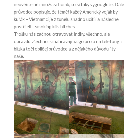
neuvěřitelné množství bomb, to si taky vygooglete. Dále
průvodce popisuje, že téměř každý Americký voják byl
kuřák – Vietnamci je z tunelu snadno ucítili a následně
postříleli – smoking kills bitches.
Trošku nás začnou otravovat Indky, všechno, ale
opravdu všechno, si nahrávají na go pro a na telefony, z
blízka točí obličej průvodce a z nějakého důvodu i ty
naše.