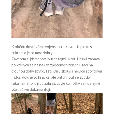
K obědu dostáváme vojenskou stravu – tapioku s
cukrem a je to moc dobrý.
Závěrem si jdeme vyzkoušet tajný úkryt. Hezká zábava,
po kterých se na našich zpocených tělech usadí na
dlouhou doby zbytky listí. Díru zkouší i nejvíce sportovní
Indka, dolu je to hračka, ale přitáhnout se zpátky
rukama nahoru jí dá zabrat, zbylé kámošky samozřejmě
vše pečlivě dokumentují.