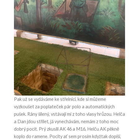
Pak už se vydáváme ke střelnici, kde si můžeme
vyzkoušet za poplateček pár polo a automatických
pušek. Rány šílený, vstávají mi z toho vlasy hrůzou. Helča
a Dan jdou střílet, já vynechávám, nemám z toho moc
dobrý pocit. Prý zkusili AK 46 a M16, Helču AK pěkně
koplo do ramene. Pocity ať sem prosím kdyžtak dopíší,