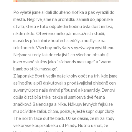
Po výletě jsme si dali dlouhého šlofíka a pak vyrazili do
města. Nejprve jsme na prohlídku zamířili do japonské
čtvrti, která v tuto odpolední hodinu byla dost mrtvá,
nikde nikdo. Otevřeno mělo pár masážních studií,
masérky před nimi v houfech seděly a nudily se na
telefonech. Všechny měly šaty s vyzývavým výstřihem.
Nejsme si tedy tak docela jisti, co všechno obsahují
inzerované služby jako “six hands massage” a “warm
bamboo stick massage”.
Z japonské čtvrti vedly naše kroky opět na trh, kde jsme
asi hodinu a půl diskutovali s prodávajícími ohledně cen
suvenýrů pro naše drahé příbuzné a kamarády. Danovi
došla čistá bílá trika, takže si usmlouvá dvě fešná
značková Balenciaga a Nike. Nákupy levných fejků se
mu očividně zalíbí, zírám, pořizuje ještě supr dupr žlutý
The north face duffle back. Už se děsím, že mi za zády
velkoryse koupí kabelku od Prady. Nutno uznat, že