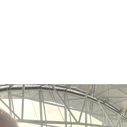
ko 24
New York 23
Vietnam 23
Peru 22
Kan