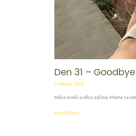
Den 31 – Goodbye
2 dubna, 2024
Něco končí a něco začíná. Máme za seb
Read More »