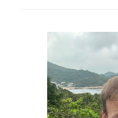
Den
30
–
Lamma
Island
a
Hong
Kong
nightlife