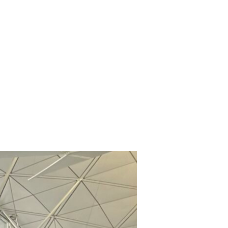
736 513
ada 21
USA 19
348