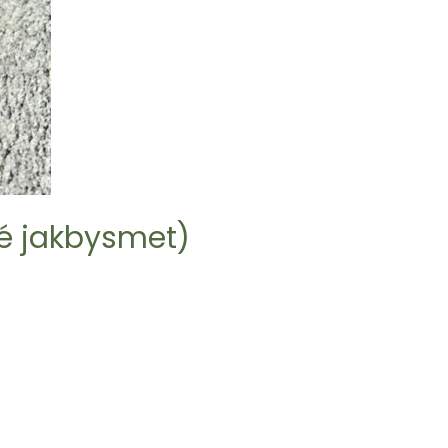
é jakbysmet)